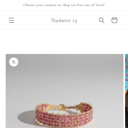
Skip to
Choose your country to shop tax free out of Israel
content
Numero 13
Cart
Skip to
product
information