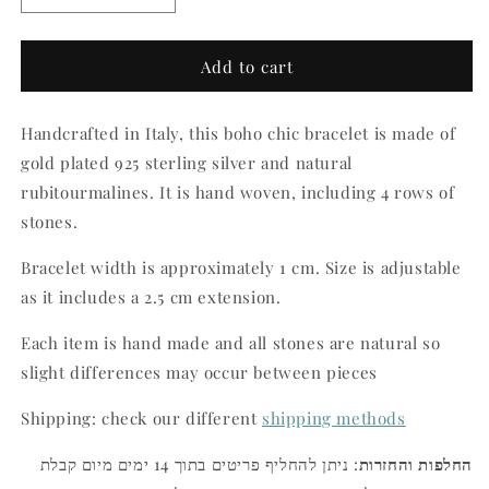
quantity
quantity
for
for
Jaipur
Jaipur
Add to cart
Rubitourmaline
Rubitourmaline
Bracelet
Bracelet
Handcrafted in Italy, this boho chic bracelet is made of
gold plated 925 sterling silver and natural
rubitourmalines. It is hand woven, including 4 rows of
stones.
Bracelet width is approximately 1 cm. Size is adjustable
as it includes a 2.5 cm extension.
Each item is hand made and all stones are natural so
slight differences may occur between pieces
Shipping: check our different
shipping methods
החלפות והחזרות
: ניתן להחליף פריטים בתוך 14 ימים מיום קבלת