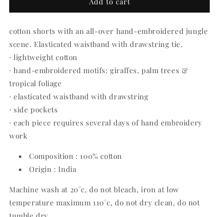
Giraffe
Giraffe
Add to cart
Shorts
Shorts
cotton shorts with an all-over hand-embroidered jungle
scene. Elasticated waistband with drawstring tie.
∙ lightweight cotton
∙ hand-embroidered motifs: giraffes, palm trees &
tropical foliage
∙ elasticated waistband with drawstring
∙ side pockets
∙ each piece requires several days of hand embroidery
work
Composition : 100% cotton
Origin : India
Machine wash at 20
°c, do not bleach, iron at low
temperature maximum 110
°c, do not dry clean, do not
tumble dry