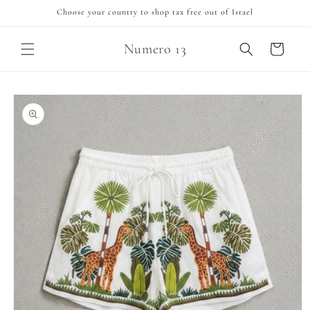
Skip to
Choose your country to shop tax free out of Israel
content
Numero 13
Cart
Skip to
product
information