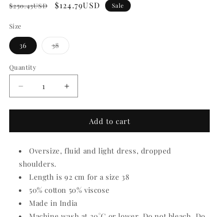
Regular
Sale
$124.79USD
$250.43USD
Sale
price
price
Size
Variant
36
38
sold
out
or
Quantity
Quantity
unavailable
Decrease
Increase
quantity
quantity
for
for
Candice
Candice
Add to cart
Dress
Dress
Oversize, fluid and light dress, dropped
shoulders.
Length is 92 cm for a size 38
50% cotton 50% viscose
Made in India
M
achine wash at 30°C or lower,
Do not bleach, Do