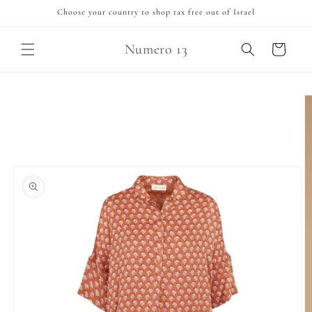
Skip to
Choose your country to shop tax free out of Israel
content
Numero 13
Cart
Skip to
product
information