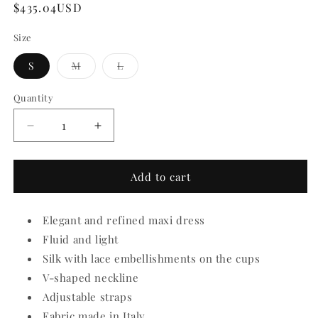
Regular
$435.04USD
price
Size
Variant
Variant
S
M
L
sold
sold
out
out
or
or
Quantity
Quantity
unavailable
unavailable
Decrease
Increase
quantity
quantity
for
for
Amanda
Amanda
Add to cart
Slip
Slip
Dress
Dress
Elegant and refined maxi dress
Fluid and light
Silk with lace embellishments on the cups
V-shaped neckline
Adjustable straps
Fabric made in Italy