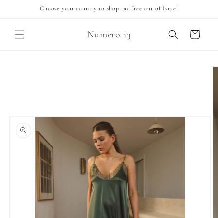
Skip to
Choose your country to shop tax free out of Israel
content
Numero 13
Cart
Skip to
product
information